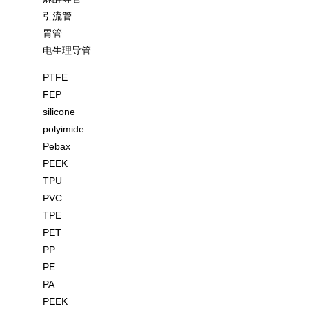
引流管
胃管
电生理导管
PTFE
FEP
silicone
polyimide
Pebax
PEEK
TPU
PVC
TPE
PET
PP
PE
PA
PEEK